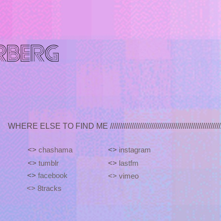
WHERE ELSE TO FIND ME ////////////////////////////////////////////////////////////////////
<>
chashama
<>
instagram
<>
tumblr
<>
lastfm
<>
facebook
<> vimeo
<> 8tracks