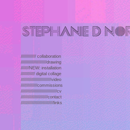
///////////// collaboration
//////////////////////drawing
///////NEW: installation
//////////// digital collage
//////////////////////////video
//////////////commissions
///////////////////////////////cv
///////////////////////contact
////////////////////////////links