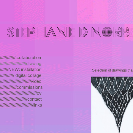
///////////// collaboration
//////////////////////drawing
///////NEW: installation
Selection of drawings tha
//////////// digital collage
//////////////////////////video
//////////////commissions
///////////////////////////////cv
///////////////////////contact
////////////////////////////links